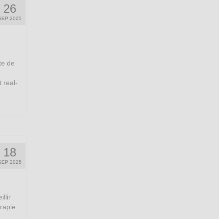
26
SEP 2025
te de
 real-
18
SEP 2025
llir
rapie