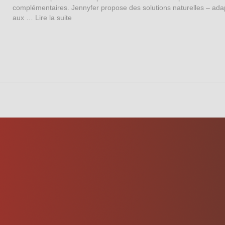
complémentaires. Jennyfer propose des solutions naturelles – ada
aux …
Lire la suite­­