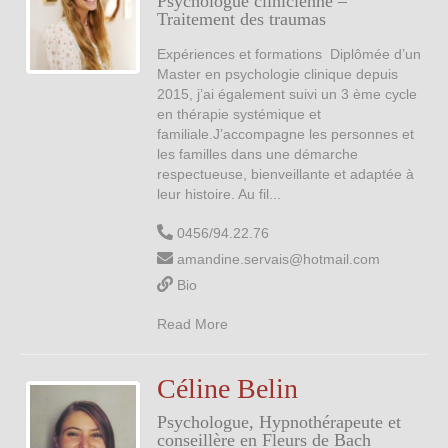
Psychologue clinicienne –
Kinésithérapie et Massothérapie
Traitement des traumas
Logopèdes
Expériences et formations Diplômée d’un
Master en psychologie clinique depuis
2015, j’ai également suivi un 3 ème cycle
Psychologues
en thérapie systémique et
familiale.J’accompagne les personnes et
Thérapies alternatives
les familles dans une démarche
respectueuse, bienveillante et adaptée à
Horaire
leur histoire. Au fil...
Actualités
0456/94.22.76
Contact
amandine.servais@hotmail.com
Bio
Read More
Céline Belin
Psychologue, Hypnothérapeute et
conseillère en Fleurs de Bach