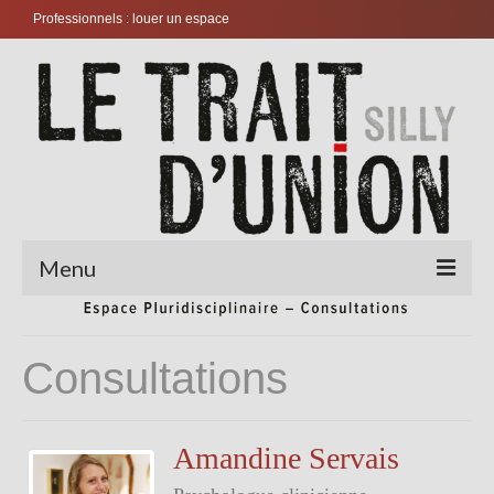
Professionnels : louer un espace
Menu
Accueil
Consultations
Consultations
Coaching
Amandine Servais
Couples et familles