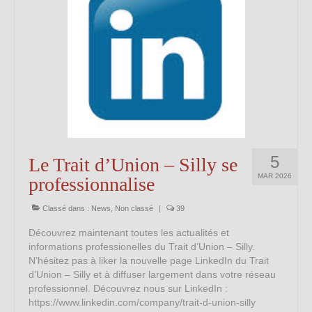
Kinésithérapie et Massothérapie
Logopèdes
Psychologues
Thérapies alternatives
Horaire
Actualités
5
Le Trait d’Union – Silly se
MAR 2026
professionnalise
Contact
Classé dans :
News
,
Non classé
|
39
Découvrez maintenant toutes les actualités et
informations professionelles du Trait d’Union – Silly.
N’hésitez pas à liker la nouvelle page LinkedIn du Trait
d’Union – Silly et à diffuser largement dans votre réseau
professionnel. Découvrez nous sur LinkedIn :
https://www.linkedin.com/company/trait-d-union-silly