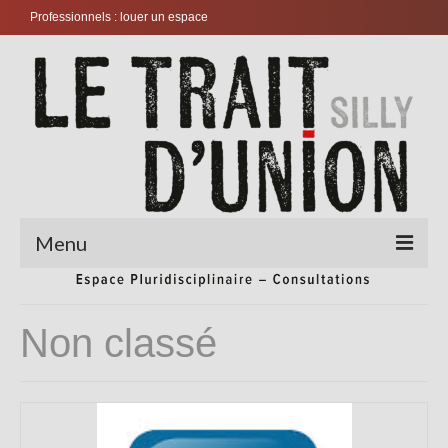
Professionnels : louer un espace
Menu
Accueil
Non classé
Consultations
Coaching
Couples et familles